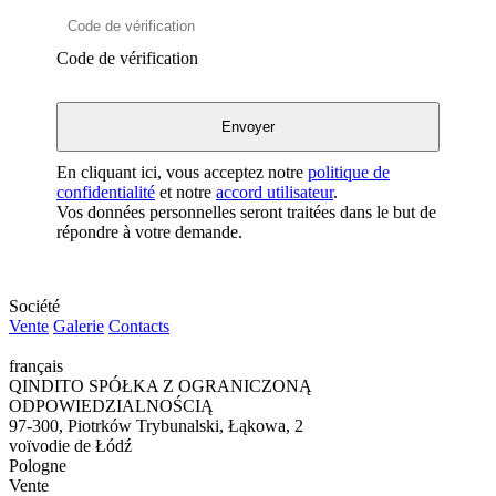
Code de vérification
En cliquant ici, vous acceptez notre
politique de
confidentialité
et notre
accord utilisateur
.
Vos données personnelles seront traitées dans le but de
répondre à votre demande.
Société
Vente
Galerie
Contacts
français
QINDITO SPÓŁKA Z OGRANICZONĄ
ODPOWIEDZIALNOŚCIĄ
97-300, Piotrków Trybunalski, Łąkowa, 2
voïvodie de Łódź
Pologne
Vente