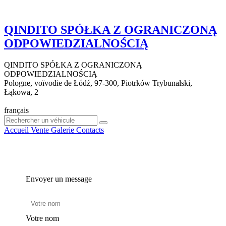
QINDITO SPÓŁKA Z OGRANICZONĄ
ODPOWIEDZIALNOŚCIĄ
QINDITO SPÓŁKA Z OGRANICZONĄ
ODPOWIEDZIALNOŚCIĄ
Pologne, voïvodie de Łódź, 97-300, Piotrków Trybunalski,
Łąkowa, 2
français
Accueil
Vente
Galerie
Contacts
Envoyer un message
Votre nom