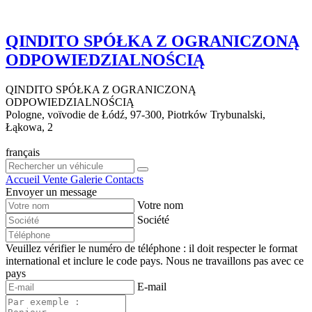
QINDITO SPÓŁKA Z OGRANICZONĄ
ODPOWIEDZIALNOŚCIĄ
QINDITO SPÓŁKA Z OGRANICZONĄ
ODPOWIEDZIALNOŚCIĄ
Pologne, voïvodie de Łódź, 97-300, Piotrków Trybunalski,
Łąkowa, 2
français
Accueil
Vente
Galerie
Contacts
Envoyer un message
Votre nom
Société
Veuillez vérifier le numéro de téléphone : il doit respecter le format
international et inclure le code pays.
Nous ne travaillons pas avec ce
pays
E-mail