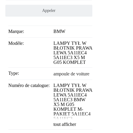
Appeler
Marque:
BMW
Modèle:
LAMPY TYŁ W
BŁOTNIK PRAWA
LEWA 5A11EC4
5A11EC3 X5 M
G05 KOMPLET
Type:
ampoule de voiture
Numéro de catalogue:
LAMPY TYŁ W
BŁOTNIK PRAWA
LEWA 5A11EC4
5A11EC3 BMW
X5 M G05
KOMPLET M-
PAKIET 5A11EC4
5A11EC3
tout afficher