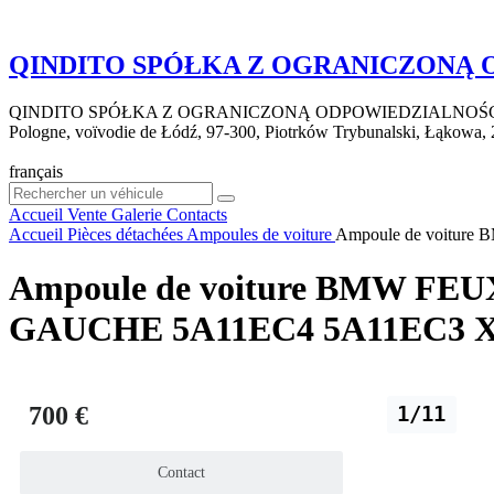
QINDITO SPÓŁKA Z OGRANICZONĄ
QINDITO SPÓŁKA Z OGRANICZONĄ ODPOWIEDZIALNOŚ
Pologne, voïvodie de Łódź, 97-300, Piotrków Trybunalski, Łąkowa, 
français
Accueil
Vente
Galerie
Contacts
Accueil
Pièces détachées
Ampoules de voiture
Ampoule de voitu
Ampoule de voiture BMW F
GAUCHE 5A11EC4 5A11EC3 X5
700 €
1/11
Contact