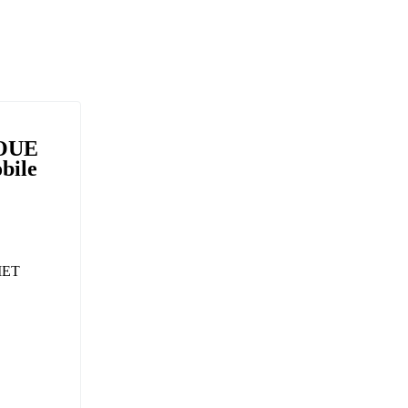
BOUE
bile
IET