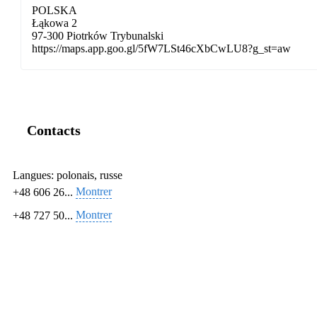
POLSKA
Łąkowa 2
97-300 Piotrków Trybunalski
https://maps.app.goo.gl/5fW7LSt46cXbCwLU8?g_st=aw
Contacts
Langues:
polonais, russe
Montrer
+48 606 26...
Montrer
+48 727 50...