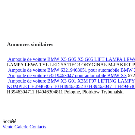
Annonces similaires
Ampoule de voiture BMW X5 G05 X5 G05 LIFT LAMPA L
LAMPA LEWA TYŁ LED 5A11EC3 ORYGINAŁ M-PAKIET
P
Ampoule de voiture BMW 63219463051 pour automobile BMW
Ampoule de voiture 63219463047 pour automobile BMW X3
672
Ampoule de voiture BMW X3 G01 X3M F97 LIFTING LAM
KOMPLET H3946305110 H4946305210 H3946304711 H494630
H3946304711 H4946304811
Pologne, Piotrków Trybunalski
Société
Vente
Galerie
Contacts