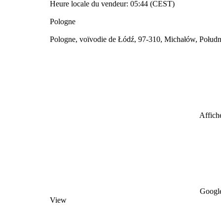
Heure locale du vendeur: 05:44 (CEST)
Pologne
Pologne, voïvodie de Łódź, 97-310, Michałów, Połud
Affiche
Google
View