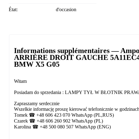
État:
d'occasion
Informations supplémentaires — A
ARRIÈRE DROIT GAUCHE 5A11EC4 5
BMW X5 G05
Witam
Posiadam do sprzedania : LAMPY TYŁ W BŁOTNIK P
Zapraszamy serdecznie
Wszelkie informację proszę kierować telefonicznie w godzinach
Tomek ☎ +48 606 423 070 WhatsApp (PL,RUS)
Czarek ☎ +48 606 260 902 WhatsApp (PL)
Karolina ☎ +48 500 080 507 WhatsApp (ENG)