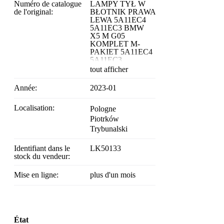
Numéro de catalogue
LAMPY TYŁ W
de l'original:
BŁOTNIK PRAWA
LEWA 5A11EC4
5A11EC3 BMW
X5 M G05
KOMPLET M-
PAKIET 5A11EC4
5A11EC3
tout afficher
Année:
2023-01
Localisation:
Pologne
Piotrków
Trybunalski
Identifiant dans le
LK50133
stock du vendeur:
Mise en ligne:
plus d'un mois
État