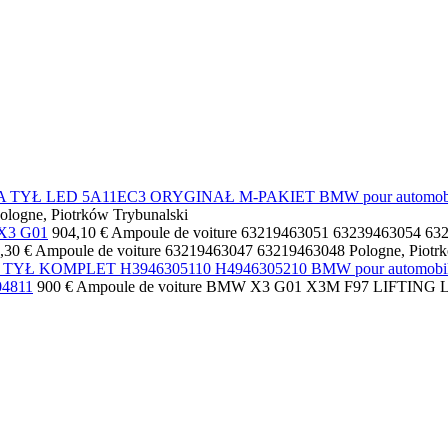
EWA TYŁ LED 5A11EC3 ORYGINAŁ M-PAKIET BMW pour automob
ologne, Piotrków Trybunalski
 X3 G01
904,10 €
Ampoule de voiture
63219463051 63239463054 63
,30 €
Ampoule de voiture
63219463047 63219463048
Pologne, Piotr
PY TYŁ KOMPLET H3946305110 H4946305210 BMW pour autom
4811
900 €
Ampoule de voiture
BMW X3 G01 X3M F97 LIFTING 