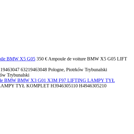
ile BMW X5 G05
350 €
Ampoule de voiture
BMW X5 G05 LIFT
219463047 63219463048
Pologne, Piotrków Trybunalski
ków Trybunalski
obile BMW BMW X3 G01 X3M F97 LIFTING LAMPY TYŁ
LAMPY TYŁ KOMPLET H3946305110 H4946305210