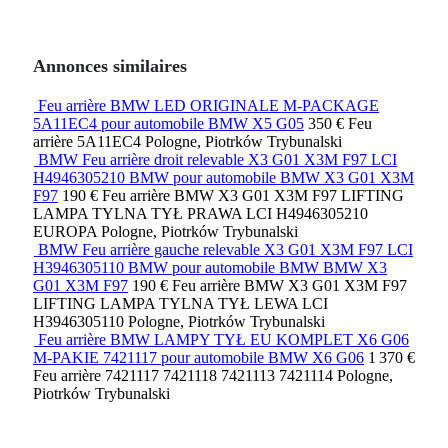
Annonces similaires
Feu arrière BMW LED ORIGINALE M-PACKAGE
5A11EC4 pour automobile BMW X5 G05
350 €
Feu
arrière
5A11EC4
Pologne, Piotrków Trybunalski
BMW Feu arrière droit relevable X3 G01 X3M F97 LCI
H4946305210 BMW pour automobile BMW X3 G01 X3M
F97
190 €
Feu arrière
BMW X3 G01 X3M F97 LIFTING
LAMPA TYLNA TYŁ PRAWA LCI H4946305210
EUROPA
Pologne, Piotrków Trybunalski
BMW Feu arrière gauche relevable X3 G01 X3M F97 LCI
H3946305110 BMW pour automobile BMW BMW X3
G01 X3M F97
190 €
Feu arrière
BMW X3 G01 X3M F97
LIFTING LAMPA TYLNA TYŁ LEWA LCI
H3946305110
Pologne, Piotrków Trybunalski
Feu arrière BMW LAMPY TYŁ EU KOMPLET X6 G06
M-PAKIE 7421117 pour automobile BMW X6 G06
1 370 €
Feu arrière
7421117 7421118 7421113 7421114
Pologne,
Piotrków Trybunalski