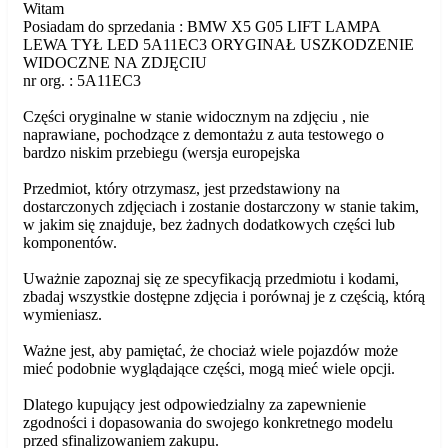
Witam
Posiadam do sprzedania : BMW X5 G05 LIFT LAMPA
LEWA TYŁ LED 5A11EC3 ORYGINAŁ USZKODZENIE
WIDOCZNE NA ZDJĘCIU
nr org. : 5A11EC3
Części oryginalne w stanie widocznym na zdjęciu , nie
naprawiane, pochodzące z demontażu z auta testowego o
bardzo niskim przebiegu (wersja europejska
Przedmiot, który otrzymasz, jest przedstawiony na
dostarczonych zdjęciach i zostanie dostarczony w stanie takim,
w jakim się znajduje, bez żadnych dodatkowych części lub
komponentów.
Uważnie zapoznaj się ze specyfikacją przedmiotu i kodami,
zbadaj wszystkie dostępne zdjęcia i porównaj je z częścią, którą
wymieniasz.
Ważne jest, aby pamiętać, że chociaż wiele pojazdów może
mieć podobnie wyglądające części, mogą mieć wiele opcji.
Dlatego kupujący jest odpowiedzialny za zapewnienie
zgodności i dopasowania do swojego konkretnego modelu
przed sfinalizowaniem zakupu.