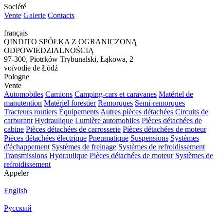
Société
Vente
Galerie
Contacts
français
QINDITO SPÓŁKA Z OGRANICZONĄ
ODPOWIEDZIALNOŚCIĄ
97-300, Piotrków Trybunalski, Łąkowa, 2
voïvodie de Łódź
Pologne
Vente
Automobiles
Camions
Camping-cars et caravanes
Matériel de
manutention
Matériel forestier
Remorques
Semi-remorques
Tracteurs routiers
Équipements
Autres pièces détachées
Circuits de
carburant
Hydraulique
Lumière automobiles
Pièces détachées de
cabine
Pièces détachées de carrosserie
Pièces détachées de moteur
Pièces détachées électrique
Pneumatique
Suspensions
Systèmes
d'échappement
Systèmes de freinage
Systèmes de refroidissement
Transmissions
Hydraulique
Pièces détachées de moteur
Systèmes de
refroidissement
Appeler
English
Русский