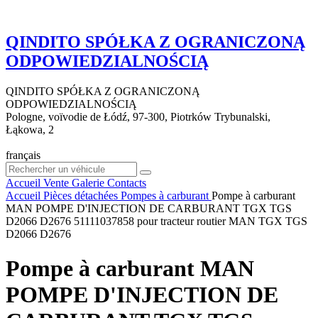
QINDITO SPÓŁKA Z OGRANICZONĄ
ODPOWIEDZIALNOŚCIĄ
QINDITO SPÓŁKA Z OGRANICZONĄ
ODPOWIEDZIALNOŚCIĄ
Pologne, voïvodie de Łódź, 97-300, Piotrków Trybunalski,
Łąkowa, 2
français
Accueil
Vente
Galerie
Contacts
Accueil
Pièces détachées
Pompes à carburant
Pompe à carburant
MAN POMPE D'INJECTION DE CARBURANT TGX TGS
D2066 D2676 51111037858 pour tracteur routier MAN TGX TGS
D2066 D2676
Pompe à carburant MAN
POMPE D'INJECTION DE