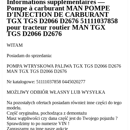
Informations supplémentaires —
Pompe à carburant MAN POMPE
D'INJECTION DE CARBURANT
TGX TGS D2066 D2676 51111037858
pour tracteur routier MAN TGX
TGS D2066 D2676
WITAM
Posiadam do sprzedania:
POMPA WTRYSKOWA PALIWA TGX TGS D2066 D2676
MAN TGX TGS D2066 D2676
Nr katalogowe: 51111037858 0445020277
MOŻLIWY ODBIÓR WŁASNY LUB WYSYŁKA
Na pozostałych ofertach posiadam również inne części do tego
modelu.
Część oryginalna, pochodząca z demontażu
Masz wątpliwości czy dana część jest do Twojego pojazdu ?
Sprawdzimy to po numerze VIN !
Zapraszamy na inne nasze aukcje