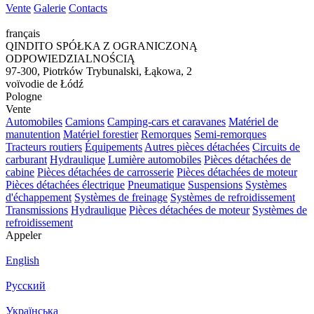
Vente
Galerie
Contacts
français
QINDITO SPÓŁKA Z OGRANICZONĄ
ODPOWIEDZIALNOŚCIĄ
97-300, Piotrków Trybunalski, Łąkowa, 2
voïvodie de Łódź
Pologne
Vente
Automobiles
Camions
Camping-cars et caravanes
Matériel de
manutention
Matériel forestier
Remorques
Semi-remorques
Tracteurs routiers
Équipements
Autres pièces détachées
Circuits de
carburant
Hydraulique
Lumière automobiles
Pièces détachées de
cabine
Pièces détachées de carrosserie
Pièces détachées de moteur
Pièces détachées électrique
Pneumatique
Suspensions
Systèmes
d'échappement
Systèmes de freinage
Systèmes de refroidissement
Transmissions
Hydraulique
Pièces détachées de moteur
Systèmes de
refroidissement
Appeler
English
Русский
Українська