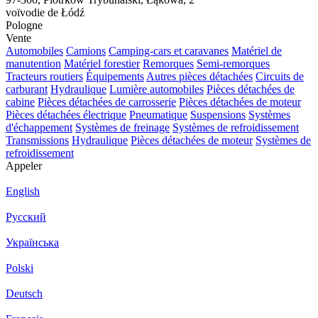
voïvodie de Łódź
Pologne
Vente
Automobiles
Camions
Camping-cars et caravanes
Matériel de
manutention
Matériel forestier
Remorques
Semi-remorques
Tracteurs routiers
Équipements
Autres pièces détachées
Circuits de
carburant
Hydraulique
Lumière automobiles
Pièces détachées de
cabine
Pièces détachées de carrosserie
Pièces détachées de moteur
Pièces détachées électrique
Pneumatique
Suspensions
Systèmes
d'échappement
Systèmes de freinage
Systèmes de refroidissement
Transmissions
Hydraulique
Pièces détachées de moteur
Systèmes de
refroidissement
Appeler
English
Русский
Українська
Polski
Deutsch