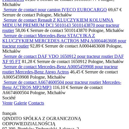
Michałów
Serrure de contact pour camion IVECO EUROCARGO
69,67 €
Serrure de contact
Pologne, Michałów
Serrure de contact Renault Z KLUCZYKIEM KOLUMNA
MIDLUM PREMIUM DCI 5010143 5010143870 pour tracteur
routier
58,06 €
Serrure de contact
5010143870
Pologne, Michałów
Serrure de contact Mercedes-Benz STACYJKA Z
KLUCZYKIEM MERCEDES ACTROS MP4 A0004463608 pour
tracteur routier
92,89 €
Serrure de contact
A0004463608
Pologne,
Michałów
Serrure de contact DAF VDO 1650912 pour tracteur routier DAF
XF 95 FT
81,28 €
Serrure de contact
1650912
Pologne, Michałów
Serrure de contact Mercedes-Benz A0005459908 pour tracteur
routier Mercedes-Benz Atego Actros
46,45 €
Serrure de contact
A0005459908
Pologne, Michałów
Serrure de contact A6674600504 pour tracteur routier Mercedes-
Benz ACTROS MP2/MP3
116,10 €
Serrure de contact
A6674600504
Pologne, Michałów
Société
Vente
Galerie
Contacts
français
QINDITO SPÓŁKA Z OGRANICZONĄ
ODPOWIEDZIALNOŚCIĄ
97-300, Piotrków Trybunalski, Łąkowa, 2