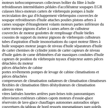
moteurs
turbocompresseurs
collecteurs
boîtier du filtre à huile
refroidisseurs intermédiaires
pédales d'accélérateur
soupapes EGR
culasses
blocs-moteurs
carters de vilebrequin
pompes à huile
recirculation des gaz d'échappement
vilebrequins
couvercles de
soupape
refroidisseurs d'huile
attaches
poulies
pistons
arbres à
cames
soupape d'étranglement
volants moteurs
parties inférieure du
carter moteur
pignons d'arbre à cames
arbres de culbuteur
couvercles de moteur
goulottes de remplissage d'huile
bielles
coussins de support du moteur
pignons de vilebrequin
culbuteurs
tubes d'aspiration d'huile
insonorisations du capot moteur
filtres à
huile
soupapes moteur
jauges de niveau d'huile
séparateurs d'huile
de carter
chemises de cylindre
joints de carter
capteurs de niveau
d'huile
galets de came
débitmètres d'air massiques
conduites d'huile
capteurs de position du vilebrequin
tuyaux d'injecteur
autres pièces
détachées du moteur
pièces détachées de cabine
portes
revêtements
pompes de levage de cabine
climatisations et
pièces détachées
compresseurs de climatisation
radiateurs de climatisation
climatiseurs
flexibles de climatisation
filtres déshydrateurs de climatisation
ailerons
vitres
vitres latérales
lunettes arrières
pare-brises
toits panoramiques
rétroviseurs extérieurs
cabines
capots
moteurs d'essuie-glace
réservoirs de lave-glace
chauffages autonomes
autoradios
sièges
couvertures du tableau de bord
ressorts pneumatiques
pare-soleils