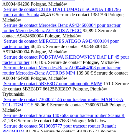
A0004464208
Pologne, Michałów
Serrure de contact CUBE D'ALLUMAGE SCANIA 1381796
pour camion Scania
46,45 €
Serrure de contact
1381796
Pologne,
Michałów
Serrure de contact Mercedes-Benz A9424600004 pour tracteur
routier Mercedes-Benz ACTROS ATEGO
92,89 €
Serrure de
contact
A9424600004
Pologne, Michałów
Serrure de contact MERCEDES ATEGO A9434600104 pour
tracteur routier
46,45 €
Serrure de contact
A9434600104
A9704600004
Pologne, Michałów
Serrure de contact PODSTAWA KIEROWNICY DAF LF 45 pour
tracteur routier
116,10 €
Serrure de contact
Pologne, Michałów
Serrure de contact Mercedes-Benz A0004464908 pour tracteur
routier Mercedes-Benz ACTROS MP4
139,30 €
Serrure de contact
A0004464908
Pologne, Michałów
Serrure de contact 5B3E8D7 pour automobile BMW
151 €
Serrure
de contact
5B3E8D7 66125B3E8D7
Pologne, Piotrków
Trybunalski
Serrure de contact 7360051146 pour tracteur routier MAN TGA
TGL TGM TGS
58,06 €
Serrure de contact
7360051146
Pologne,
Michałów
Serrure de contact Scania 1407683 pour tracteur routier Scania R
81,28 €
Serrure de contact
1407683
Pologne, Michałów
Serrure de contact 5010605777 pour tracteur routier Renault
PREMIUM
81,28 €
Serrure de contact
5010605777
Pologne,