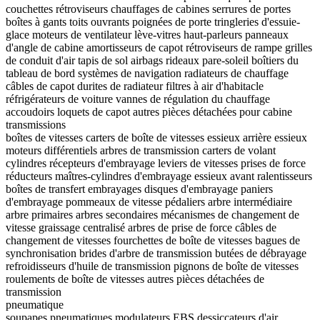
couchettes
rétroviseurs
chauffages de cabines
serrures de portes
boîtes à gants
toits ouvrants
poignées de porte
tringleries d'essuie-
glace
moteurs de ventilateur
lève-vitres
haut-parleurs
panneaux
d'angle de cabine
amortisseurs de capot
rétroviseurs de rampe
grilles
de conduit d'air
tapis de sol
airbags
rideaux pare-soleil
boîtiers du
tableau de bord
systèmes de navigation
radiateurs de chauffage
câbles de capot
durites de radiateur
filtres à air d'habitacle
réfrigérateurs de voiture
vannes de régulation du chauffage
accoudoirs
loquets de capot
autres pièces détachées pour cabine
transmissions
boîtes de vitesses
carters de boîte de vitesses
essieux arrière
essieux
moteurs
différentiels
arbres de transmission
carters de volant
cylindres récepteurs d'embrayage
leviers de vitesses
prises de force
réducteurs
maîtres-cylindres d'embrayage
essieux avant
ralentisseurs
boîtes de transfert
embrayages
disques d'embrayage
paniers
d'embrayage
pommeaux de vitesse
pédaliers
arbre intermédiaire
arbre primaires
arbres secondaires
mécanismes de changement de
vitesse
graissage centralisé
arbres de prise de force
câbles de
changement de vitesses
fourchettes de boîte de vitesses
bagues de
synchronisation
brides d'arbre de transmission
butées de débrayage
refroidisseurs d'huile de transmission
pignons de boîte de vitesses
roulements de boîte de vitesses
autres pièces détachées de
transmission
pneumatique
soupapes pneumatiques
modulateurs EBS
dessiccateurs d'air