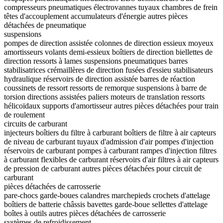
compresseurs pneumatiques
électrovannes
tuyaux
chambres de frein
têtes d'accouplement
accumulateurs d'énergie
autres pièces
détachées de pneumatique
suspensions
pompes de direction assistée
colonnes de direction
essieux
moyeux
amortisseurs
volants
demi-essieux
boîtiers de direction
biellettes de
direction
ressorts à lames
suspensions pneumatiques
barres
stabilisatrices
crémaillères de direction
fusées d'essieu
stabilisateurs
hydraulique
réservoirs de direction assistée
barres de réaction
coussinets de ressort
ressorts de remorque
suspensions à barre de
torsion
directions assistées
paliers
moteurs de translation
ressorts
hélicoïdaux
supports d'amortisseur
autres pièces détachées pour train
de roulement
circuits de carburant
injecteurs
boîtiers du filtre à carburant
boîtiers de filtre à air
capteurs
de niveau de carburant
tuyaux d'admission d'air
pompes d'injection
réservoirs de carburant
pompes à carburant
rampes d'injection
filtres
à carburant
flexibles de carburant
réservoirs d'air
filtres à air
capteurs
de pression de carburant
autres pièces détachées pour circuit de
carburant
pièces détachées de carrosserie
pare-chocs
garde-boues
calandres
marchepieds
crochets d'attelage
boîtiers de batterie
châssis
bavettes garde-boue
sellettes d'attelage
boîtes à outils
autres pièces détachées de carrosserie
systèmes de refroidissement