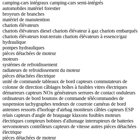
camping‐cars intégraux
camping-cars semi-intégrés
automobiles
matériel forestier
broyeurs de branches
matériel de manutention
chariots élévateurs
chariots élévateurs diesel
chariots élévateur à gaz
chariots embarqués
chariots élévateurs tout-terrain
chariots élévateurs à essence/gaz
hydraulique
pompes hydrauliques
pièces détachées de moteur
moteurs
systèmes de refroidissement
radiateurs de refroidissement du moteur
pièces détachées électrique
unité de commande
tableaux de bord
capteurs
commutateurs de
colonne de direction
câblages
boîtes à fusibles
vitres électriques
démarreurs
capteurs NOx
générateurs
serrures de contact
onduleurs
ordinateurs de bord
boutons de commande
télécommandes de
suspension
tachygraphes
tendeurs de courroie
caméras de bord
antennes
ressorts d'horloge d'airbag
moniteurs
câbles
capteurs ESP
relais
capteurs d'angle de braquage
klaxons
fusibles
moteurs
électriques
compteurs
bobines d'allumage
interrupteurs de batteries
servomoteurs
contrôleurs
capteurs de vitesse
autres pièces détachées
électrique
pièces détachées de moteur