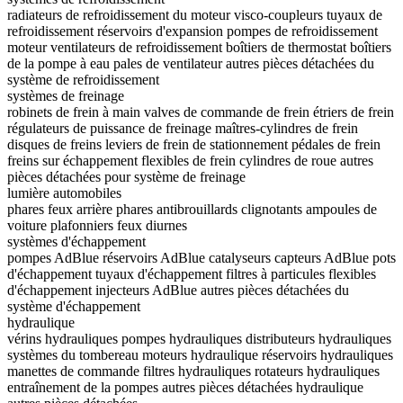
radiateurs de refroidissement du moteur
visco-coupleurs
tuyaux de
refroidissement
réservoirs d'expansion
pompes de refroidissement
moteur
ventilateurs de refroidissement
boîtiers de thermostat
boîtiers
de la pompe à eau
pales de ventilateur
autres pièces détachées du
système de refroidissement
systèmes de freinage
robinets de frein à main
valves de commande de frein
étriers de frein
régulateurs de puissance de freinage
maîtres-cylindres de frein
disques de freins
leviers de frein de stationnement
pédales de frein
freins sur échappement
flexibles de frein
cylindres de roue
autres
pièces détachées pour système de freinage
lumière automobiles
phares
feux arrière
phares antibrouillards
clignotants
ampoules de
voiture
plafonniers
feux diurnes
systèmes d'échappement
pompes AdBlue
réservoirs AdBlue
catalyseurs
capteurs AdBlue
pots
d'échappement
tuyaux d'échappement
filtres à particules
flexibles
d'échappement
injecteurs AdBlue
autres pièces détachées du
système d'échappement
hydraulique
vérins hydrauliques
pompes hydrauliques
distributeurs hydrauliques
systèmes du tombereau
moteurs hydraulique
réservoirs hydrauliques
manettes de commande
filtres hydrauliques
rotateurs hydrauliques
entraînement de la pompes
autres pièces détachées hydraulique