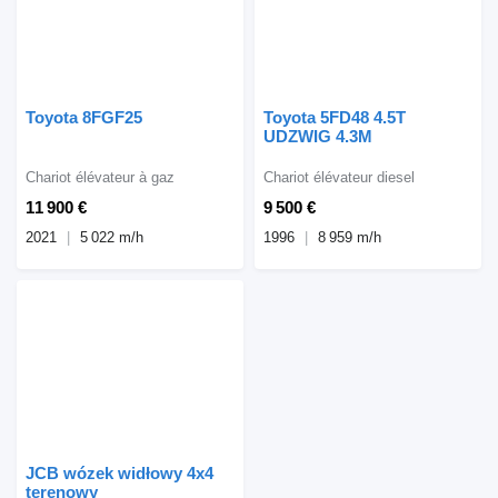
Toyota 8FGF25
Toyota 5FD48 4.5T
UDZWIG 4.3M
Chariot élévateur à gaz
Chariot élévateur diesel
11 900 €
9 500 €
2021
5 022 m/h
1996
8 959 m/h
JCB wózek widłowy 4x4
terenowy