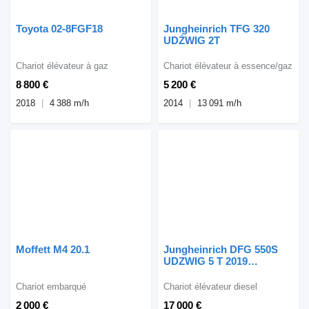
Toyota 02-8FGF18
Jungheinrich TFG 320
UDŻWIG 2T
Chariot élévateur à gaz
Chariot élévateur à essence/gaz
8 800 €
5 200 €
2018
4 388 m/h
2014
13 091 m/h
Moffett M4 20.1
Jungheinrich DFG 550S
UDZWIG 5 T 2019
ZAMIANA
Chariot embarqué
Chariot élévateur diesel
2 000 €
17 000 €