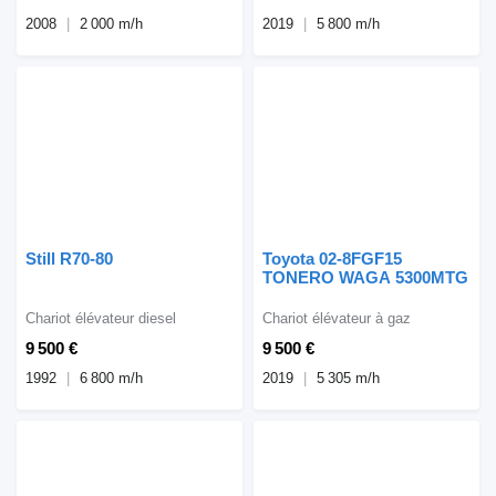
2008
2 000 m/h
2019
5 800 m/h
Still R70-80
Toyota 02-8FGF15
TONERO WAGA 5300MTG
Chariot élévateur diesel
Chariot élévateur à gaz
9 500 €
9 500 €
1992
6 800 m/h
2019
5 305 m/h