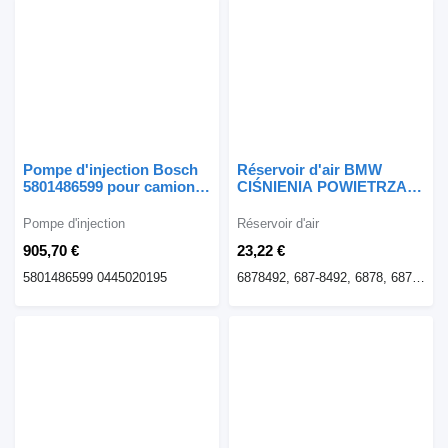
Pompe d'injection Bosch
Réservoir d'air BMW
5801486599 pour camion
CIŚNIENIA POWIETRZA
IVECO STRALIS
6878492 X5 G05 X6 G06 X7
G07 pour automobile
Pompe d'injection
Réservoir d'air
BMW X6 G06 X5 G05
905,70 €
23,22 €
5801486599 0445020195
6878492, 687-8492, 6878, 68784