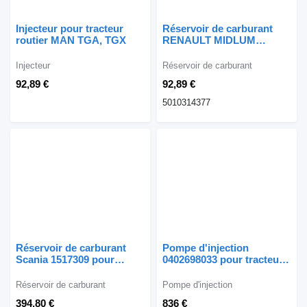
Injecteur pour tracteur
Réservoir de carburant
routier MAN TGA, TGX
RENAULT MIDLUM
MIDLINER S 5010314377
pour tracteur routier
Injecteur
Réservoir de carburant
92,89 €
92,89 €
5010314377
Réservoir de carburant
Pompe d'injection
Scania 1517309 pour
0402698033 pour tracteur
tracteur routier Scania R
routier
Réservoir de carburant
Pompe d'injection
394,80 €
836 €