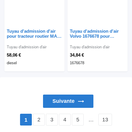
Tuyau d'admission d'air
Tuyau d'admission d'air
pour tracteur routier MAN
Volvo 1676678 pour
TGX
tracteur routier Volvo FH
12 13
Tuyau d'admission d'air
Tuyau d'admission d'air
58,06 €
34,84 €
diesel
1676678
Suivante
2
3
4
5
…
13
1