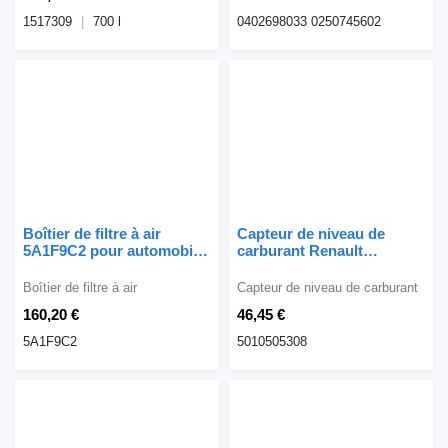
1517309
700 l
0402698033 0250745602
Boîtier de filtre à air
Capteur de niveau de
5A1F9C2 pour automobile
carburant Renault
BMW X5 G05 X6 G06 3.0
PŁYWAK SMOK PALIWA
5010505308 pour tracteur
Boîtier de filtre à air
Capteur de niveau de carburant
routier Renault MIDLUM
160,20 €
46,45 €
5A1F9C2
5010505308