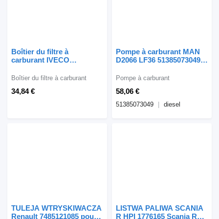
Boîtier du filtre à
Pompe à carburant MAN
carburant IVECO
D2066 LF36 51385073049
PODSTAWA pour tracteur
pour tracteur routier MAN
routier IVECO STRALIS
TGX TGA
Boîtier du filtre à carburant
Pompe à carburant
CURSOR 13
34,84 €
58,06 €
51385073049
diesel
TULEJA WTRYSKIWACZA
LISTWA PALIWA SCANIA
Renault 7485121085 pour
R HPI 1776165 Scania R