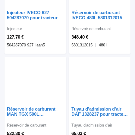
Injecteur IVECO 927
Réservoir de carburant
504287070 pour tracteur
IVECO 480L 5801312015
routier IVECO STRALIS
pour camion IVECO
Injecteur
Réservoir de carburant
127,70 €
348,40 €
504287070 927 liaah5
5801312015
480 l
Réservoir de carburant
Tuyau d'admission d'air
MAN TGX 590L
DAF 1328237 pour tracteur
81122015663 pour tracteur
routier DAF XF 105
routier MAN TGX
Réservoir de carburant
Tuyau d'admission d'air
522,30 €
65,03 €