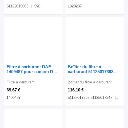
81122015663
590 l
1328237
Filtre à carburant DAF
Boîtier du filtre à
1409487 pour camion DAF
carburant 51125017393
CF LF
pour tracteur routier MAN
TGA
Filtre à carburant
Boîtier du filtre à carburant
69,67 €
116,10 €
1409487
51125017393 51125017347
diesel