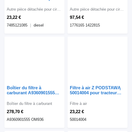
tracteur routier
HPI 1776165 1422815 pour
tracteur routier Scania
Autre pièce détachée pour circuit de carburant
Autre pièce détachée pour circuit de carburant
SCANIA R HPI
23,22 €
97,54 €
7485121085
diesel
1776165 1422815
Boîtier du filtre à
Filtre à air Z PODSTAWĄ
carburant A9360901555
50014004 pour tracteur
pour tracteur routier
routier
Mercedes-Benz ACTROS
Boîtier du filtre à carburant
Filtre à air
ATEGO AXOR ANTOS
278,70 €
23,22 €
A9360901555 OM936
50014004