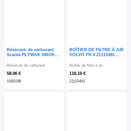
Réservoir de carburant
BOÎTIER DE FILTRE À AIR
Scania PŁYWAK SMOK
VOLVO FH 4 21115481
POZIOMU PALIWA
pour Volvo FH 4
1500199 pour tracteur
Réservoir de carburant
Boîtier de filtre à air
routier Scania
58,06 €
116,10 €
1500199
21115481