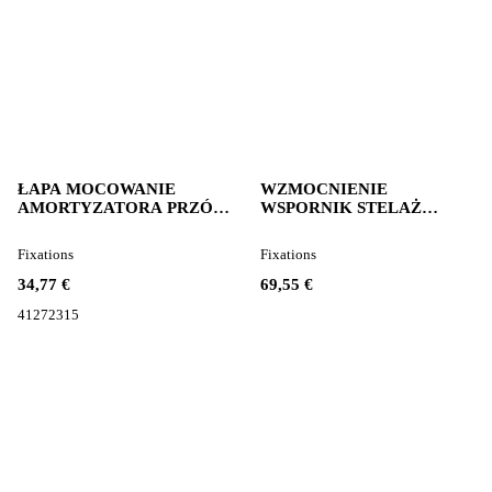
ŁAPA MOCOWANIE
WZMOCNIENIE
AMORTYZATORA PRZÓD
WSPORNIK STELAŻ
IVECO STRALIS 41272315
MASKI Mercedes-Benz pour
pour tracteur routier
tracteur routier Mercedes-
Fixations
Fixations
Benz ACTROS
34,77 €
69,55 €
41272315