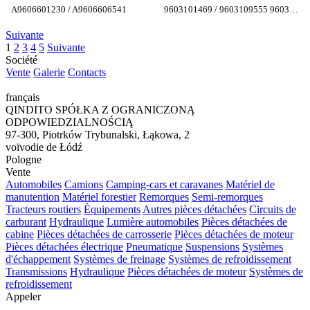
pour tracteur routier
A9606601230 / A9606606541
9603101469 / 9603109555 9603106155/ ka9443/40/101
Mercedes-Benz ACTROS
MP4
Suivante
1
2
3
4
5
Suivante
Société
Vente
Galerie
Contacts
français
QINDITO SPÓŁKA Z OGRANICZONĄ
ODPOWIEDZIALNOŚCIĄ
97-300, Piotrków Trybunalski, Łąkowa, 2
voïvodie de Łódź
Pologne
Vente
Automobiles
Camions
Camping-cars et caravanes
Matériel de
manutention
Matériel forestier
Remorques
Semi-remorques
Tracteurs routiers
Équipements
Autres pièces détachées
Circuits de
carburant
Hydraulique
Lumière automobiles
Pièces détachées de
cabine
Pièces détachées de carrosserie
Pièces détachées de moteur
Pièces détachées électrique
Pneumatique
Suspensions
Systèmes
d'échappement
Systèmes de freinage
Systèmes de refroidissement
Transmissions
Hydraulique
Pièces détachées de moteur
Systèmes de
refroidissement
Appeler