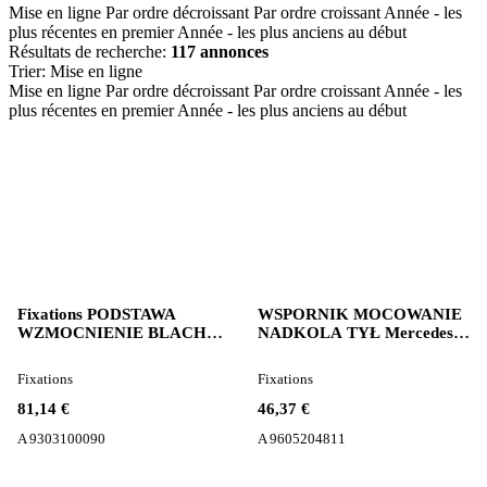
Mise en ligne
Par ordre décroissant
Par ordre croissant
Année - les
plus récentes en premier
Année - les plus anciens au début
Résultats de recherche:
117 annonces
Trier
:
Mise en ligne
Mise en ligne
Par ordre décroissant
Par ordre croissant
Année - les
plus récentes en premier
Année - les plus anciens au début
Fixations PODSTAWA
WSPORNIK MOCOWANIE
WZMOCNIENIE BLACHA
NADKOLA TYŁ Mercedes-
RAMY A 9303100090 pour
Benz A 9605204811 pour
tracteur routier Mercedes-
tracteur routier Mercedes-
Fixations
Fixations
Benz ACTROS MP2 MP3
Benz ACTROS MP4
81,14 €
46,37 €
A 9303100090
A 9605204811