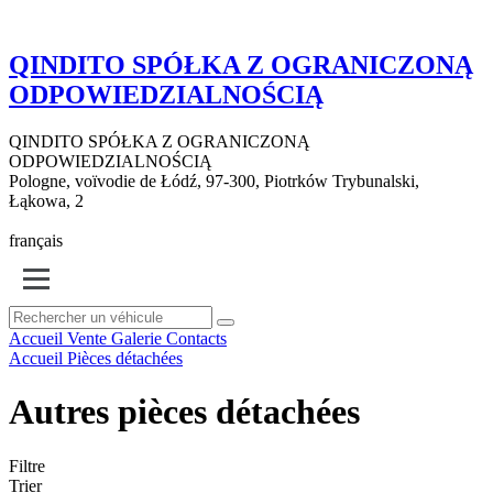
QINDITO SPÓŁKA Z OGRANICZONĄ
ODPOWIEDZIALNOŚCIĄ
QINDITO SPÓŁKA Z OGRANICZONĄ
ODPOWIEDZIALNOŚCIĄ
Pologne, voïvodie de Łódź, 97-300, Piotrków Trybunalski,
Łąkowa, 2
français
Accueil
Vente
Galerie
Contacts
Accueil
Pièces détachées
Autres pièces détachées
Filtre
Trier