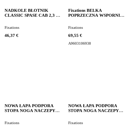
NADKOLE BŁOTNIK
Fixations BELKA
CLASSIC SPASE CAB 2,3 M
POPRZECZNA WSPORNIK
Mercedes-Benz pour tracteur
RAMY A9603106938 pour
routier Mercedes-Benz
tracteur routier Mercedes-
Fixations
Fixations
ACTROS MP4
Benz ACTROS MP4
46,37 €
69,55 €
A9603106938
NOWA ŁAPA PODPORA
NOWA ŁAPA PODPORA
STOPA NOGA NACZEPY
STOPA NOGA NACZEPY
HAACON S/HF-24-950-
HAACON S/HF-24-950-
230445 pour tracteur routier
230513 pour tracteur routier
Fixations
Fixations