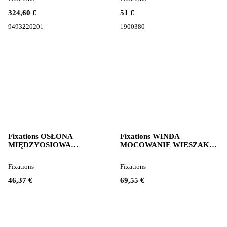
ACTROS AXOR
324,60 €
51 €
9493220201
1900380
Fixations OSŁONA
Fixations WINDA
MIĘDZYOSIOWA
MOCOWANIE WIESZAK
ROWERÓWKA LEWA
KOŁA ZAPASOWEGO pour
PRAWA pour tracteur
tracteur routier MAN L2000
Fixations
Fixations
routier MAN F2000
46,37 €
69,55 €