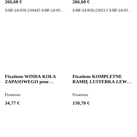
266,60 €
266,60 €
S/HF-24-950-230445 S/HF-24-950-230445G
S/HF-24-950-230513 S/HF-24-950-230512G
Fixations WINDA KOŁA
Fixations KOMPLETNE
ZAPASOWEGO pour
RAMIĘ LUSTERKA LEWE
tracteur routier Mercedes-
pour tracteur routier Volvo
Benz ACTROS MP1
FH 12 FH 13
Fixations
Fixations
34,77 €
150,70 €