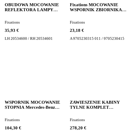
OBUDOWA MOCOWANIE
Fixations MOCOWANIE
REFLEKTORA LAMPY
WSPORNIK ZBIORNIKA
Volvo PACOL LH 205346
ADBLUE A pour tracteur
pour tracteur routier Volvo
routier Mercedes-Benz
Fixations
Fixations
FH 12
ATEGO III 3 EURO 6
35,93 €
23,18 €
LH 20534600 / RH 20534601
A 9705230315 011 / 9705230415
WSPORNIK MOCOWANIE
ZAWIESZENIE KABINY
STOPNIA Mercedes-Benz
TYLNE KOMPLET
MERCEDES ACTROS MP4
Mercedes-Benz
A9606601230 pour tracteur
SUSPENSION DE CABINE
Fixations
Fixations
routier Mercedes-Benz
ARRIÈRE MERCEDES
ACTROS MP4
ACTROS MP4 9603101469
104,30 €
278,20 €