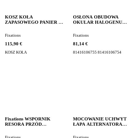
KOSZ KOŁA
OSŁONA OBUDOWA
ZAPASOWEGO PANIER DE
OKULAR HALOGENU
ROUE DE SECOURS KOSZ
MAN 81416106755 pour
KOŁA pour camion
tracteur routier MAN TGX
Fixations
Fixations
115,90 €
81,14 €
KOSZ KOŁA
81416106755 81416106754
Fixations WSPORNIK
MOCOWANIE UCHWYT
RESORA PRZÓD
ŁAPA ALTERNATORA
9493220201 pour tracteur
Scania 1900380 pour
routier Mercedes-Benz
tracteur routier Scania R P
Fixations
Fixations