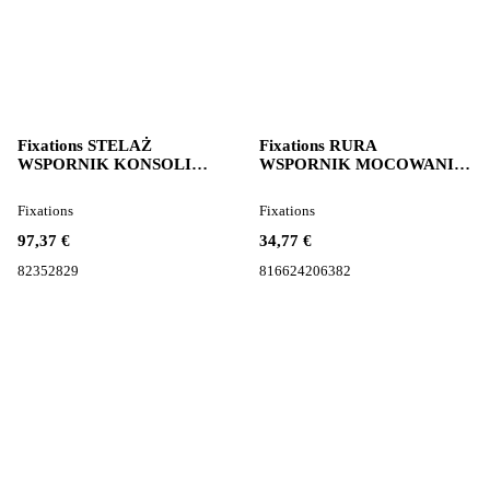
Fixations STELAŻ
Fixations RURA
WSPORNIK KONSOLI
WSPORNIK MOCOWANIE
DESKI KOKPITU 82352829
BŁOTNIKA 816624206382
pour tracteur routier Volvo
pour tracteur routier MAN
Fixations
Fixations
FH 4
TGX TGS TGA
97,37 €
34,77 €
82352829
816624206382