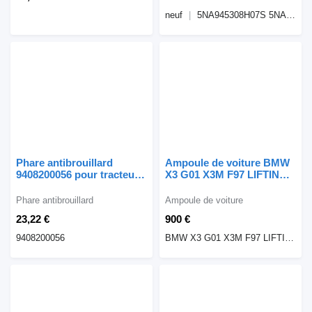
neuf
5NA945308H07S 5NA945308 00215026 5NA945307 5NA945307H07S 00215009
Phare antibrouillard
Ampoule de voiture BMW
9408200056 pour tracteur
X3 G01 X3M F97 LIFTING
routier Mercedes-Benz
LAMPY TYŁ KOMPLET
AXOR / ATEGO
H3946305110 H4946305210
Phare antibrouillard
Ampoule de voiture
BMW pour automobile
23,22 €
900 €
BMW BMW X3 G01 X3M
F97 LIFTING LAMPY TYŁ
9408200056
BMW X3 G01 X3M F97 LIFTING LAMPY TYŁ KOMPLET H3946305110 H4946305210 H3946304711 H4946304811
KOMPLET H3946305110
H4946305210 H3946304711
H4946304811