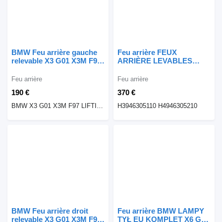
BMW Feu arrière gauche
Feu arrière FEUX
relevable X3 G01 X3M F97
ARRIÈRE LEVABLES
LCI H3946305110 BMW
GAUCHE ET DROIT X3
pour automobile BMW
G01 X3M F97 H3946305110
Feu arrière
Feu arrière
BMW X3 G01 X3M F97
pour automobile BMW X3
190 €
370 €
G01 X3M F97
BMW X3 G01 X3M F97 LIFTING LAMPA TYLNA TYŁ LEWA LCI H3946305110
H3946305110 H4946305210
BMW Feu arrière droit
Feu arrière BMW LAMPY
relevable X3 G01 X3M F97
TYŁ EU KOMPLET X6 G06