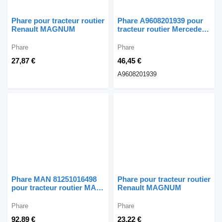
Phare pour tracteur routier
Phare A9608201939 pour
Renault MAGNUM
tracteur routier Mercedes-
Benz ACTROS MP4
ANTOS
Phare
Phare
27,87 €
46,45 €
A9608201939
Phare MAN 81251016498
Phare pour tracteur routier
pour tracteur routier MAN
Renault MAGNUM
TGX TG
Phare
Phare
92,89 €
23,22 €