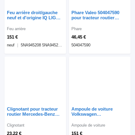
Feu arrière droit/gauche
Phare Valeo 504047590
neuf et d'origine IQ LIGHT
pour tracteur routier
Tiguan II 5NA945208 pour
IVECO STRALIS
automobile Volkswagen
EUROCARGO
Feu arrière
Phare
Tiguan II
151 €
46,45 €
neuf
5NA945208 5NA945208K02S 00214974 00214989 5NA945207 5NA945207K02S 00214953 00214882
504047590
Clignotant pour tracteur
Ampoule de voiture
routier Mercedes-Benz
Volkswagen
ATEGO
5NA945308H07S pour
automobile
Clignotant
Ampoule de voiture
23,22 €
151 €