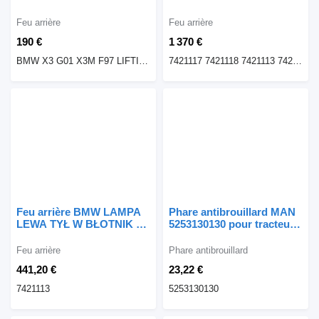
LCI H4946305210 BMW
M-PAKIE 7421117 pour
pour automobile BMW X3
automobile BMW X6 G06
Feu arrière
Feu arrière
G01 X3M F97
190 €
1 370 €
BMW X3 G01 X3M F97 LIFTING LAMPA TYLNA TYŁ PRAWA LCI H4946305210 EUROPA
7421117 7421118 7421113 7421114
Feu arrière BMW LAMPA
Phare antibrouillard MAN
LEWA TYŁ W BŁOTNIK X6
5253130130 pour tracteur
G06 7421113 pour
routier MAN F2000
automobile BMW X6 G06
Feu arrière
Phare antibrouillard
441,20 €
23,22 €
7421113
5253130130