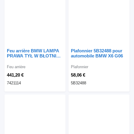
Feu arrière BMW LAMPA
Plafonnier 5B32488 pour
PRAWA TYŁ W BŁOTNIK
automobile BMW X6 G06
X6 G06 7421114 pour
automobile BMW X6 G06
Feu arrière
Plafonnier
441,20 €
58,06 €
7421114
5B32488