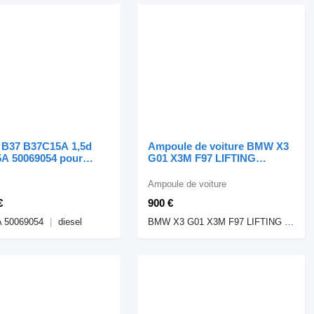
 B37 B37C15A 1,5d
Ampoule de voiture BMW X3
A 50069054 pour
G01 X3M F97 LIFTING
ile Mini F55 F56
LAMPY TYŁ KOMPLET
45
H3946305110 H4946305210
Ampoule de voiture
BMW pour automobile BMW
€
900 €
BMW X3 G01 X3M F97
LIFTING LAMPY TYŁ
 50069054
diesel
BMW X3 G01 X3M F97 LIFTING LAMPY TYŁ KOMPLET H3946305110 H4946305210 H3946304711 H4946304811
KOMPLET H3946305110
H4946305210 H3946304711
H4946304811