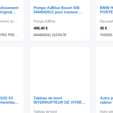
oidissement
Pompe AdBlue Bosch 936
BMW H
riginal
0444042011 pour tracteur
PORTE
bile BMW
routier Volvo FH4 EURO 6
TRIANG
autom
Radiateur de refroidissement du moteur
Pompe AdBlue
Haut-par
G01
406,40 €
35 €
BMW X3 G01 X4 G02 PAS PRZEDNI CHŁODNICE WENTYLATOR HYBRYDA 30eX 205KW 279KM
0444042011 21576178
7419325
 G02 X3
Tableau de bord
Autre p
świetlacz
INTERRUPTEUR DE VITRE
cabine
r
RÉGLAGE DU
KOMPL
X4 G02 X3
RÉTROVISEUR PANNEAU
automo
Tableau de bord
Autre pi