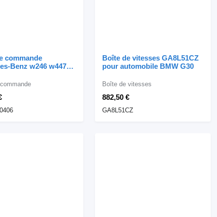
de commande
Boîte de vitesses GA8L51CZ
es-Benz w246 w447
pour automobile BMW G30
00406 pour
bile Mercedes-Benz
e commande
Boîte de vitesses
€
882,50 €
0406
GA8L51CZ