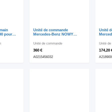
 main
Unité de commande
Unité 
0 pour
Mercedes-Benz NOWY
Merced
 MAGNUM
ORYGINALNY Sterownik
A21890
Komputer silnika Mercedes
automo
n
Unité de commande
Unité d
w140 w210 A0215456032 pour
360 €
174,20 
automobile
A0215456032
A218900