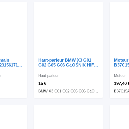
 main
Haut-parleur BMW X3 G01
Moteur
23156171
G02 G05 G06 GŁOŚNIK HIFI
B37C15
tier MAN
WYSOKOTONOWY 6813697
automob
65136813697 BMW pour
BMW F
n
Haut-parleur
Moteur
automobile BMW BMW X3
15 €
197,40 
G01 G02 G05 G06 GŁOŚNIK
HIFI WYSOKOTONOWY
BMW X3 G01 G02 G05 G06 GŁOŚNIK HIFI WYSOKOTONOWY 6813697 65136813697
B37C15A
6813697 65136813697