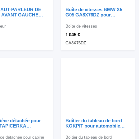
AUT-PARLEUR DE
Boîte de vitesses BMW X5
 AVANT GAUCHE
G05 GA8X76DZ pour
LE 7419325 pour
automobile BMW X5 G05
obile BMW BMW X3
leur
Boîte de vitesses
1 045 €
GA8X76DZ
ièce détachée pour
Boîtier du tableau de bord
 TAPICERKA
KOKPIT pour automobile
ET BMW pour
BMW
bile BMW X5 GO5
èce détachée pour cabine
Boîtier du tableau de bord