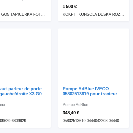
1 500 €
BMW X5 GO5 TAPICERKA FOTELE KANAPA BOCZKI SKÓRA VAEW KOŚĆ SŁONIOWA
KOKPIT KONSOLA DESKA ROZDZIELCZA SKÓRA VAEW KOŚĆ SŁONIOWA
ut-parleur de porte
Pompe AdBlue IVECO
 gauche/droite X3 G01
05802513619 pour tracteur
 65136809629 6809629
routier IVECO STRALIS
809629 pour
EUROCARGO EURO 6
leur
Pompe AdBlue
bile BMW X3 G01 X4
348,40 €
09629 6809629
05802513619 0444042208 04440422