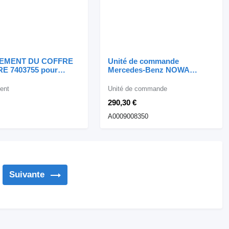
EMENT DU COFFRE
Unité de commande
E 7403755 pour
Mercedes-Benz NOWA
bile BMW X3 G01
ORYGINALNA Can Sound
Mercedes A0009008350 pour
ent
Unité de commande
automobile
290,30 €
A0009008350
Suivante