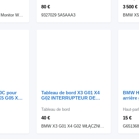
AVANT GAUCHE 9327029
80 €
3 500 €
5A5AAA3 pour automobile
BMW X5 G05
BMW X4 G02 X3 G01 Monitor Wyświetlacz Lift 5A42087
9327029 5A5AAA3
30C pour
Tableau de bord X3 G01 X4
BMW Ha
X5 G05 X6
G02 INTERRUPTEUR DE
arrière
30
RÉTROVISEUR PANNEAU
X4 G02
DE VITRE GAUCHE 9327
G65136
Tableau de bord
Haut-par
BMW pour automobile BMW
automo
40 €
15 €
X3 G01 X4 G02
G02
BMW X3 G01 X4 G02 WŁĄCZNIK PRZEŁĄCZNIK PANEL SZYB LUSTEREK LEWY 9327029
G651368