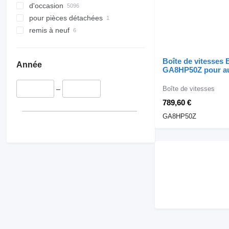
d'occasion
pour pièces détachées
remis à neuf
Boîte de vitesse
Année
GA8HP50Z pour a
BMW F30
Boîte de vitesses
–
789,60 €
GA8HP50Z