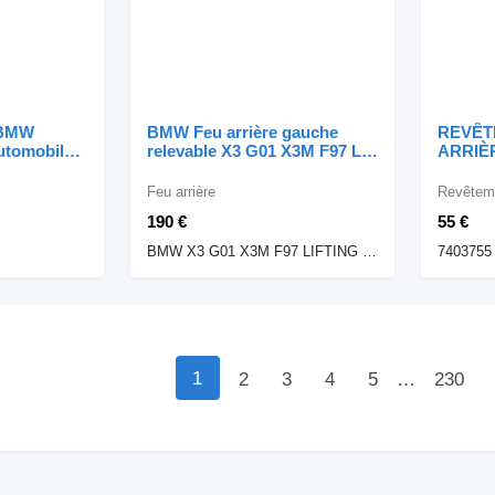
s BMW
BMW Feu arrière gauche
REVÊT
utomobile
relevable X3 G01 X3M F97 LCI
ARRIÈR
H3946305110 BMW pour
automo
automobile BMW BMW X3
Feu arrière
Revêtem
G01 X3M F97
190 €
55 €
BMW X3 G01 X3M F97 LIFTING LAMPA TYLNA TYŁ LEWA LCI H3946305110
7403755
1
2
3
4
5
…
230