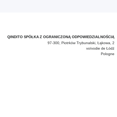
QINDITO SPÓŁKA Z OGRANICZONĄ ODPOWIEDZIALNOŚCIĄ
97-300, Piotrków Trybunalski, Łąkowa, 2
voïvodie de Łódź
Pologne