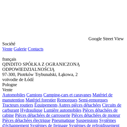
Google Street View
Société
Vente
Galerie
Contacts
français
QINDITO SPÓŁKA Z OGRANICZONĄ
ODPOWIEDZIALNOŚCIĄ
97-300, Piotrków Trybunalski, Łąkowa, 2
voïvodie de Łódź
Pologne
Vente
Automobiles
Camions
Camping-cars et caravanes
Matériel de
manutention
Matériel forestier
Remorques
Semi-remorques
Tracteurs routiers
Équipements
Autres pièces détachées
Circuits de
carburant
Hydraulique
Lumière automobiles
Pièces détachées de
cabine
Pièces détachées de carrosserie
Pièces détachées de moteur
Pièces détachées électrique
Pneumatique
Suspensions
Systèmes
d'échappement
Systèmes de freinage
Systèmes de refroidissement