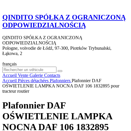
QINDITO SPÓŁKA Z OGRANICZONĄ
ODPOWIEDZIALNOŚCIĄ
QINDITO SPÓŁKA Z OGRANICZONĄ
ODPOWIEDZIALNOŚCIĄ
Pologne, voïvodie de Łódź, 97-300, Piotrków Trybunalski,
Łąkowa, 2
français
Accueil
Vente
Galerie
Contacts
Accueil
Pièces détachées
Plafonniers
Plafonnier DAF
OŚWIETLENIE LAMPKA NOCNA DAF 106 1832895 pour
tracteur routier
Plafonnier DAF
OŚWIETLENIE LAMPKA
NOCNA DAF 106 1832895