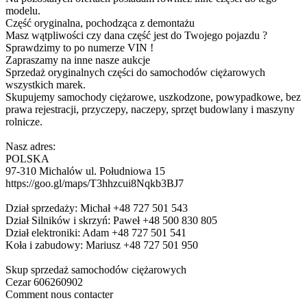
modelu.
Część oryginalna, pochodząca z demontażu
Masz wątpliwości czy dana część jest do Twojego pojazdu ?
Sprawdzimy to po numerze VIN !
Zapraszamy na inne nasze aukcje
Sprzedaż oryginalnych części do samochodów ciężarowych
wszystkich marek.
Skupujemy samochody ciężarowe, uszkodzone, powypadkowe, bez
prawa rejestracji, przyczepy, naczepy, sprzęt budowlany i maszyny
rolnicze.
Nasz adres:
POLSKA
97-310 Michalów ul. Południowa 15
https://goo.gl/maps/T3hhzcui8Nqkb3BJ7
Dział sprzedaży: Michał +48 727 501 543
Dział Silników i skrzyń: Paweł +48 500 830 805
Dział elektroniki: Adam +48 727 501 541
Koła i zabudowy: Mariusz +48 727 501 950
Skup sprzedaż samochodów ciężarowych
Cezar 606260902
Comment nous contacter