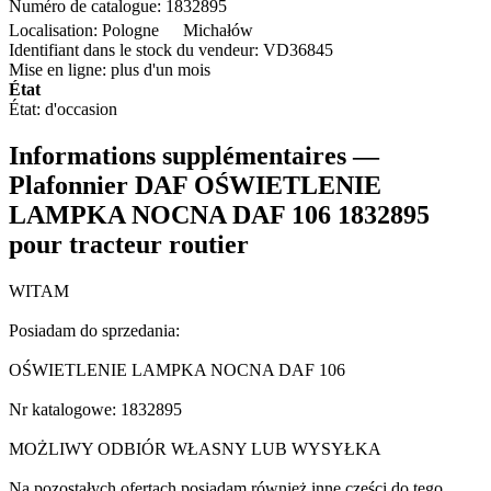
Numéro de catalogue:
1832895
Localisation:
Pologne
Michałów
Identifiant dans le stock du vendeur:
VD36845
Mise en ligne:
plus d'un mois
État
État:
d'occasion
Informations supplémentaires —
Plafonnier DAF OŚWIETLENIE
LAMPKA NOCNA DAF 106 1832895
pour tracteur routier
WITAM
Posiadam do sprzedania:
OŚWIETLENIE LAMPKA NOCNA DAF 106
Nr katalogowe: 1832895
MOŻLIWY ODBIÓR WŁASNY LUB WYSYŁKA
Na pozostałych ofertach posiadam również inne części do tego