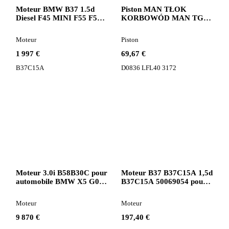
Moteur BMW B37 1.5d
Piston MAN TŁOK
Diesel F45 MINI F55 F56
KORBOWÓD MAN TGL
F57 B37C15A pour
D0836 EURO 4 5 D0836
automobile
LFL40 3172 pour tracteur
Moteur
Piston
routier
1 997 €
69,67 €
B37C15A
D0836 LFL40 3172
Moteur 3.0i B58B30C pour
Moteur B37 B37C15A 1,5d
automobile BMW X5 G05
B37C15A 50069054 pour
X6 G06 X7 G07 G20 G30
automobile Mini F55 F56
BMW F45
Moteur
Moteur
9 870 €
197,40 €