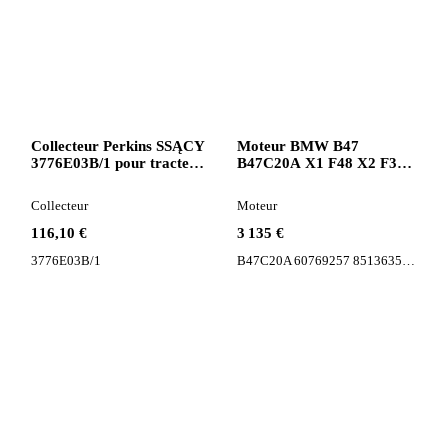
Collecteur Perkins SSĄCY
Moteur BMW B47
3776E03B/1 pour tracteur
B47C20A X1 F48 X2 F39
routier
pour automobile
Collecteur
Moteur
116,10 €
3 135 €
3776E03B/1
B47C20A 60769257 8513635
diese