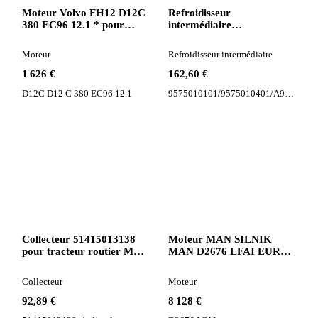
Moteur Volvo FH12 D12C
Refroidisseur
380 EC96 12.1 * pour
intermédiaire
tracteur routier
9575010101/9575010401/A957
pour tracteur routier
Moteur
Refroidisseur intermédiaire
Mercedes-Benz ECONIC
1 626 €
162,60 €
D12C D12 C 380 EC96 12.1
9575010101/9575010401/A95750101
Collecteur 51415013138
Moteur MAN SILNIK
pour tracteur routier MAN
MAN D2676 LFAI EURO
TGX
6 pour camion
Collecteur
Moteur
92,89 €
8 128 €