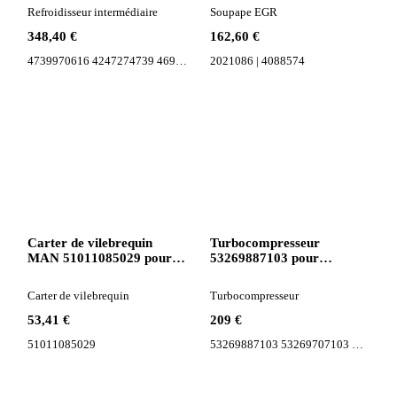
routier Scania P XPI
Refroidisseur intermédiaire
Soupape EGR
348,40 €
162,60 €
4739970616 4247274739 469959 425193 900417 425462 3979142 469657
2021086 | 4088574
Carter de vilebrequin
Turbocompresseur
MAN 51011085029 pour
53269887103 pour
tracteur routier MAN TGL
tracteur routier
Carter de vilebrequin
Turbocompresseur
53,41 €
209 €
51011085029
53269887103 53269707103 K26