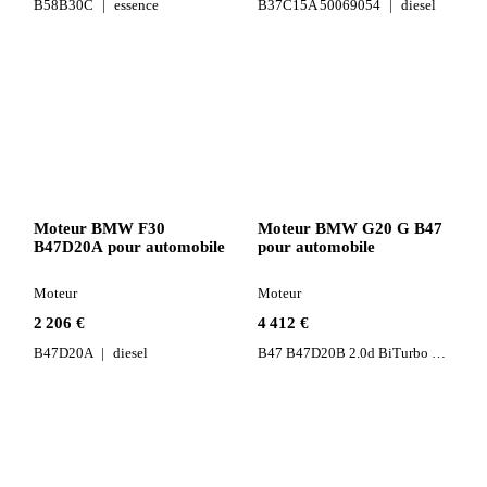
B58B30C
essence
B37C15A 50069054
diesel
Moteur BMW F30
Moteur BMW G20 G B47
B47D20A pour automobile
pour automobile
Moteur
Moteur
2 206 €
4 412 €
B47D20A
diesel
B47 B47D20B 2.0d BiTurbo
diesel