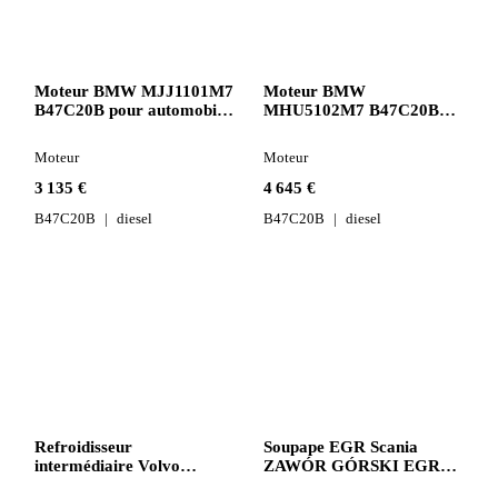
Moteur BMW MJJ1101M7
Moteur BMW
B47C20B pour automobile
MHU5102M7 B47C20B
BMW X1 F48
pour automobile BMW X1
F48
Moteur
Moteur
3 135 €
4 645 €
B47C20B
diesel
B47C20B
diesel
Refroidisseur
Soupape EGR Scania
intermédiaire Volvo
ZAWÓR GÓRSKI EGR
4739970616 pour camion
2021086 pour tracteur