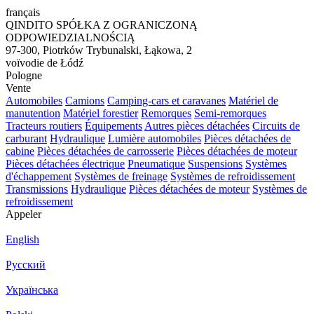
français
QINDITO SPÓŁKA Z OGRANICZONĄ
ODPOWIEDZIALNOŚCIĄ
97-300, Piotrków Trybunalski, Łąkowa, 2
voïvodie de Łódź
Pologne
Vente
Automobiles
Camions
Camping-cars et caravanes
Matériel de
manutention
Matériel forestier
Remorques
Semi-remorques
Tracteurs routiers
Équipements
Autres pièces détachées
Circuits de
carburant
Hydraulique
Lumière automobiles
Pièces détachées de
cabine
Pièces détachées de carrosserie
Pièces détachées de moteur
Pièces détachées électrique
Pneumatique
Suspensions
Systèmes
d'échappement
Systèmes de freinage
Systèmes de refroidissement
Transmissions
Hydraulique
Pièces détachées de moteur
Systèmes de
refroidissement
Appeler
English
Русский
Українська