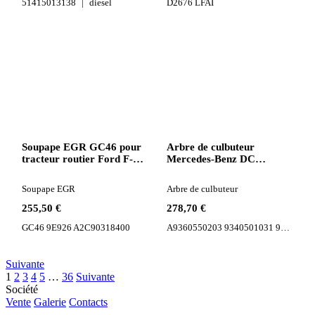
51415013138
diesel
D2676 LFAI
Soupape EGR GC46 pour
Arbre de culbuteur
tracteur routier Ford F-
Mercedes-Benz DC
MAX 500
A9360550203 pour
tracteur routier Mercedes-
Soupape EGR
Arbre de culbuteur
Benz ACTROS ANTOS
ATEGO AXOR
255,50 €
278,70 €
GC46 9E926 A2C90318400
A9360550203 9340501031 9340501431 9340501731 9340501831 A9340501031 A9340501431 A9340501731...
Suivante
1
2
3
4
5
…
36
Suivante
Société
Vente
Galerie
Contacts