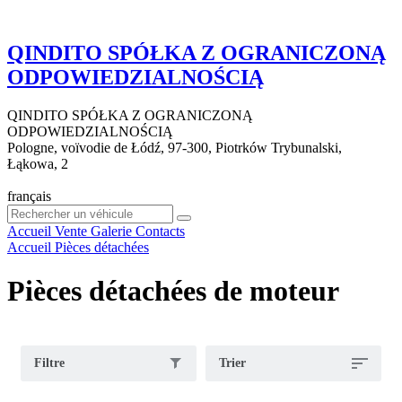
QINDITO SPÓŁKA Z OGRANICZONĄ
ODPOWIEDZIALNOŚCIĄ
QINDITO SPÓŁKA Z OGRANICZONĄ
ODPOWIEDZIALNOŚCIĄ
Pologne, voïvodie de Łódź, 97-300, Piotrków Trybunalski,
Łąkowa, 2
français
Accueil
Vente
Galerie
Contacts
Accueil
Pièces détachées
Pièces détachées de moteur
Filtre
Trier