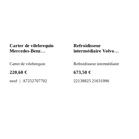
Carter de vilebrequin
Refroidisseur
Mercedes-Benz
intermédiaire Volvo
A7252707702 pour
KOMPLET CHŁODNIC
automobile Mercedes-Benz
FH4 22138825 pour
Carter de vilebrequin
Refroidisseur intermédiaire
w205 w212
tracteur routier
220,60 €
673,50 €
neuf
A7252707702
22138825 21631996