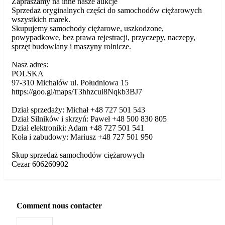
Zapraszamy na inne nasze aukcje
Sprzedaż oryginalnych części do samochodów ciężarowych
wszystkich marek.
Skupujemy samochody ciężarowe, uszkodzone,
powypadkowe, bez prawa rejestracji, przyczepy, naczepy,
sprzęt budowlany i maszyny rolnicze.
Nasz adres:
POLSKA
97-310 Michalów ul. Południowa 15
https://goo.gl/maps/T3hhzcui8Nqkb3BJ7
Dział sprzedaży: Michał +48 727 501 543
Dział Silników i skrzyń: Paweł +48 500 830 805
Dział elektroniki: Adam +48 727 501 541
Koła i zabudowy: Mariusz +48 727 501 950
Skup sprzedaż samochodów ciężarowych
Cezar 606260902
Comment nous contacter