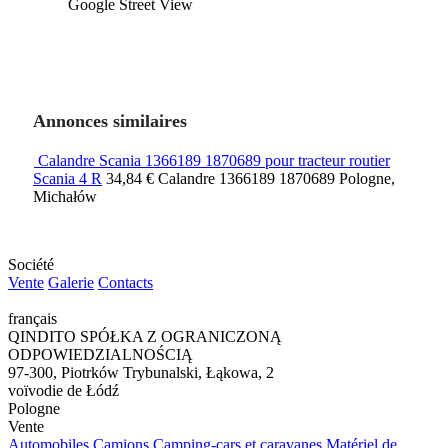
Google Street View
Annonces similaires
Calandre Scania 1366189 1870689 pour tracteur routier
Scania 4 R
34,84 €
Calandre
1366189 1870689
Pologne,
Michałów
Société
Vente
Galerie
Contacts
français
QINDITO SPÓŁKA Z OGRANICZONĄ
ODPOWIEDZIALNOŚCIĄ
97-300, Piotrków Trybunalski, Łąkowa, 2
voïvodie de Łódź
Pologne
Vente
Automobiles
Camions
Camping-cars et caravanes
Matériel de