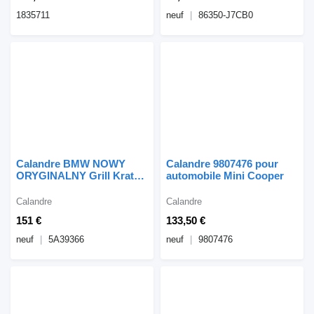
1835711
neuf
86350-J7CB0
Calandre BMW NOWY
Calandre 9807476 pour
ORYGINALNY Grill Kratka
automobile Mini Cooper
Atrapa chłodnicy 1 F40
5A39366 pour automobile
Calandre
Calandre
151 €
133,50 €
neuf
5A39366
neuf
9807476