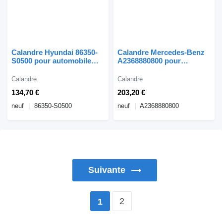
Calandre Hyundai 86350-
Calandre Mercedes-Benz
S0500 pour automobile
A2368880800 pour
Hyundai i30 III Lift N-lin
automobile Mercedes-
Benz w236 CLE
Calandre
Calandre
134,70 €
203,20 €
neuf
86350-S0500
neuf
A2368880800
Suivante
2
1