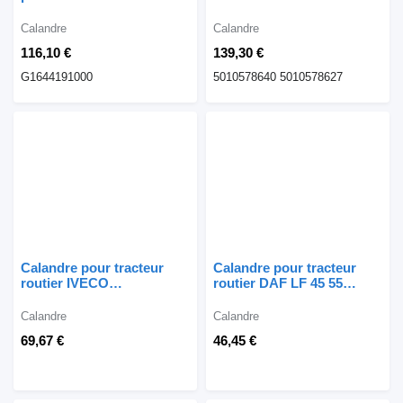
XF 105
KERAX 5010578287
5010578640 501057862
Calandre
Calandre
pour tracteur routier
116,10 €
139,30 €
G1644191000
5010578640 5010578627
Calandre pour tracteur
Calandre pour tracteur
routier IVECO
routier DAF LF 45 55
EUROCARGO
EURO 5
Calandre
Calandre
69,67 €
46,45 €