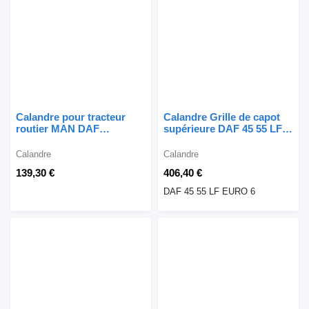
Calandre pour tracteur
Calandre Grille de capot
routier MAN DAF
supérieure DAF 45 55 LF
RENAULT VOLVO
EURO 6 pour camion DAF
SCANIA MERCEDES
45 55 LF
Calandre
Calandre
139,30 €
406,40 €
DAF 45 55 LF EURO 6