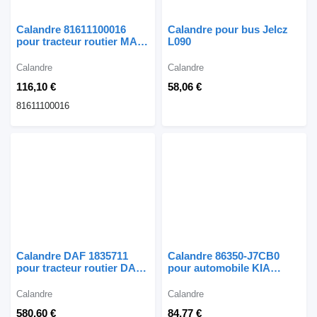
Calandre 81611100016
Calandre pour bus Jelcz
pour tracteur routier MAN
L090
F90 F2000
Calandre
Calandre
116,10 €
58,06 €
81611100016
Calandre DAF 1835711
Calandre 86350-J7CB0
pour tracteur routier DAF
pour automobile KIA
XF 106
Xceed
Calandre
Calandre
580,60 €
84,77 €